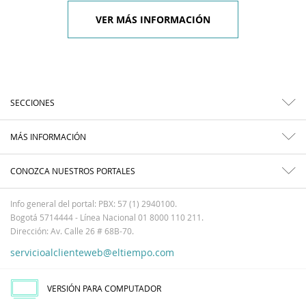
VER MÁS INFORMACIÓN
SECCIONES
MÁS INFORMACIÓN
CONOZCA NUESTROS PORTALES
Info general del portal: PBX: 57 (1) 2940100.
Bogotá 5714444 - Línea Nacional 01 8000 110 211.
Dirección: Av. Calle 26 # 68B-70.
servicioalclienteweb@eltiempo.com
VERSIÓN PARA COMPUTADOR