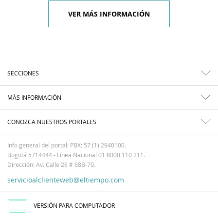
VER MÁS INFORMACIÓN
SECCIONES
MÁS INFORMACIÓN
CONOZCA NUESTROS PORTALES
Info general del portal: PBX: 57 (1) 2940100.
Bogotá 5714444 - Línea Nacional 01 8000 110 211.
Dirección: Av. Calle 26 # 68B-70.
servicioalclienteweb@eltiempo.com
VERSIÓN PARA COMPUTADOR