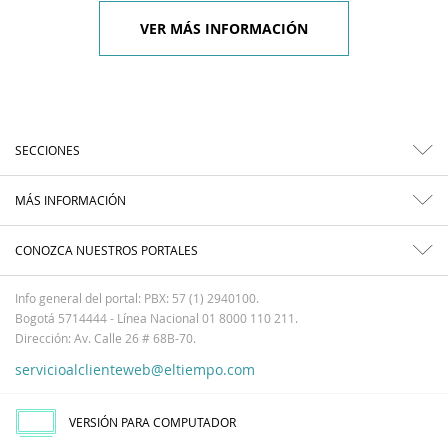
VER MÁS INFORMACIÓN
SECCIONES
MÁS INFORMACIÓN
CONOZCA NUESTROS PORTALES
Info general del portal: PBX: 57 (1) 2940100.
Bogotá 5714444 - Línea Nacional 01 8000 110 211.
Dirección: Av. Calle 26 # 68B-70.
servicioalclienteweb@eltiempo.com
VERSIÓN PARA COMPUTADOR