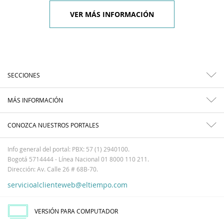
VER MÁS INFORMACIÓN
SECCIONES
MÁS INFORMACIÓN
CONOZCA NUESTROS PORTALES
Info general del portal: PBX: 57 (1) 2940100.
Bogotá 5714444 - Línea Nacional 01 8000 110 211.
Dirección: Av. Calle 26 # 68B-70.
servicioalclienteweb@eltiempo.com
VERSIÓN PARA COMPUTADOR