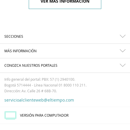
VER MÁS INFORMACIÓN
SECCIONES
MÁS INFORMACIÓN
CONOZCA NUESTROS PORTALES
Info general del portal: PBX: 57 (1) 2940100.
Bogotá 5714444 - Línea Nacional 01 8000 110 211.
Dirección: Av. Calle 26 # 68B-70.
servicioalclienteweb@eltiempo.com
VERSIÓN PARA COMPUTADOR