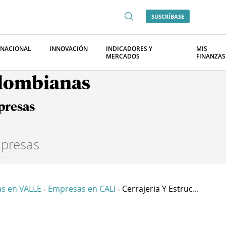
SUSCRÍBASE
RNACIONAL
INNOVACIÓN
INDICADORES Y
MIS
MERCADOS
FINANZAS
olombianas
presas
s en VALLE
Empresas en CALI
Cerrajeria Y Estruc...
-
-