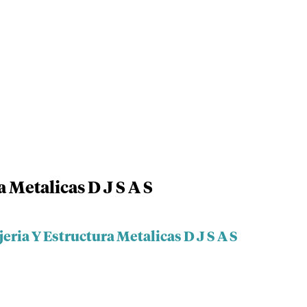
a Metalicas D J S A S
eria Y Estructura Metalicas D J S A S