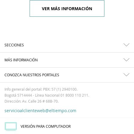
VER MÁS INFORMACIÓN
SECCIONES
MÁS INFORMACIÓN
CONOZCA NUESTROS PORTALES
Info general del portal: PBX: 57 (1) 2940100.
Bogotá 5714444 - Línea Nacional 01 8000 110 211.
Dirección: Av. Calle 26 # 68B-70.
servicioalclienteweb@eltiempo.com
VERSIÓN PARA COMPUTADOR