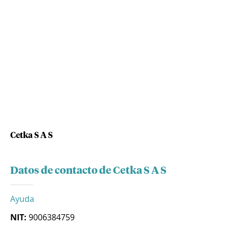
Cetka S A S
Datos de contacto de Cetka S A S
Ayuda
NIT:
9006384759