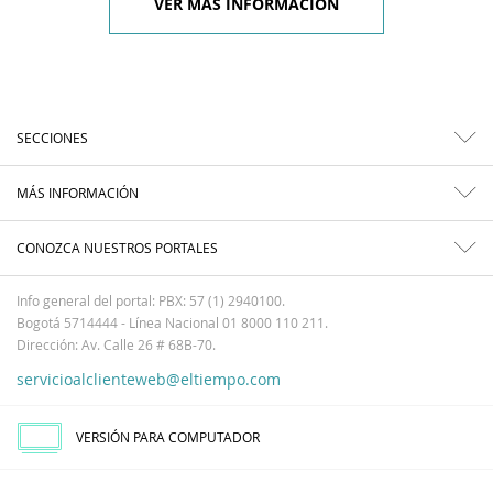
VER MÁS INFORMACIÓN
SECCIONES
MÁS INFORMACIÓN
CONOZCA NUESTROS PORTALES
Info general del portal: PBX: 57 (1) 2940100.
Bogotá 5714444 - Línea Nacional 01 8000 110 211.
Dirección: Av. Calle 26 # 68B-70.
servicioalclienteweb@eltiempo.com
VERSIÓN PARA COMPUTADOR