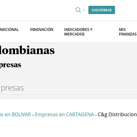
SUSCRÍBASE
RNACIONAL
INNOVACIÓN
INDICADORES Y
MIS
MERCADOS
FINANZAS
olombianas
presas
s en BOLIVAR
Empresas en CARTAGENA
C&g Distribucion 
-
-