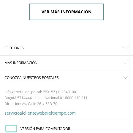
VER MÁS INFORMACIÓN
SECCIONES
MÁS INFORMACIÓN
CONOZCA NUESTROS PORTALES
Info general del portal: PBX: 57 (1) 2940100.
Bogotá 5714444 - Línea Nacional 01 8000 110 211.
Dirección: Av. Calle 26 # 68B-70.
servicioalclienteweb@eltiempo.com
VERSIÓN PARA COMPUTADOR