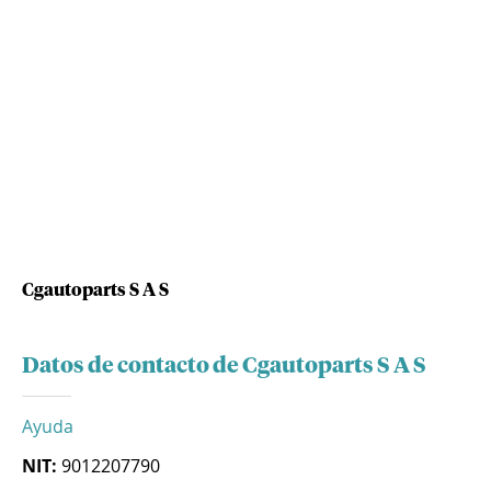
Cgautoparts S A S
Datos de contacto de Cgautoparts S A S
Ayuda
NIT:
9012207790