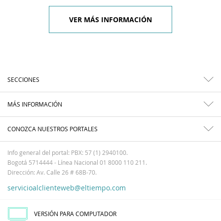
VER MÁS INFORMACIÓN
SECCIONES
MÁS INFORMACIÓN
CONOZCA NUESTROS PORTALES
Info general del portal: PBX: 57 (1) 2940100.
Bogotá 5714444 - Línea Nacional 01 8000 110 211.
Dirección: Av. Calle 26 # 68B-70.
servicioalclienteweb@eltiempo.com
VERSIÓN PARA COMPUTADOR