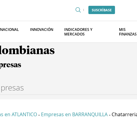
SUSCRÍBASE
RNACIONAL
INNOVACIÓN
INDICADORES Y
MIS
MERCADOS
FINANZAS
olombianas
presas
s en ATLANTICO
Empresas en BARRANQUILLA
Chatarreria
-
-