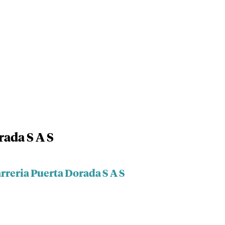
rada S A S
rreria Puerta Dorada S A S