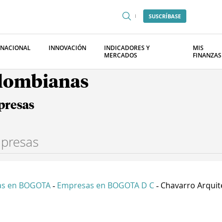
SUSCRÍBASE
RNACIONAL
INNOVACIÓN
INDICADORES Y
MIS
MERCADOS
FINANZAS
olombianas
presas
as en BOGOTA
Empresas en BOGOTA D C
Chavarro Arquite
-
-