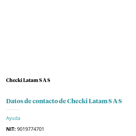
Checki Latam S A S
Datos de contacto de Checki Latam S A S
Ayuda
NIT:
9019774701