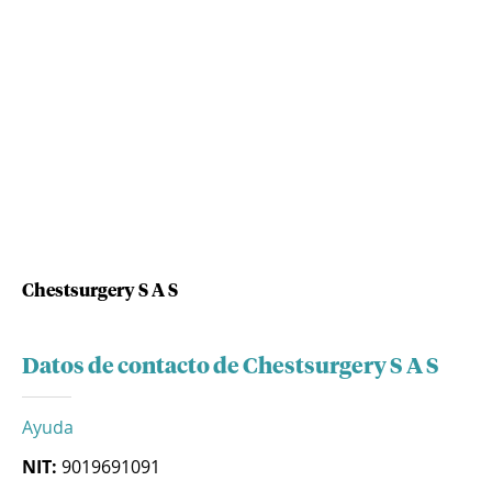
Chestsurgery S A S
Datos de contacto de Chestsurgery S A S
Ayuda
NIT:
9019691091