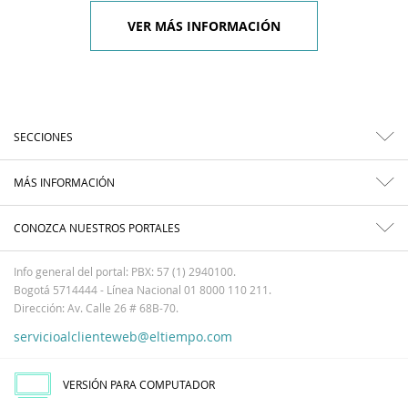
VER MÁS INFORMACIÓN
SECCIONES
MÁS INFORMACIÓN
CONOZCA NUESTROS PORTALES
Info general del portal: PBX: 57 (1) 2940100.
Bogotá 5714444 - Línea Nacional 01 8000 110 211.
Dirección: Av. Calle 26 # 68B-70.
servicioalclienteweb@eltiempo.com
VERSIÓN PARA COMPUTADOR