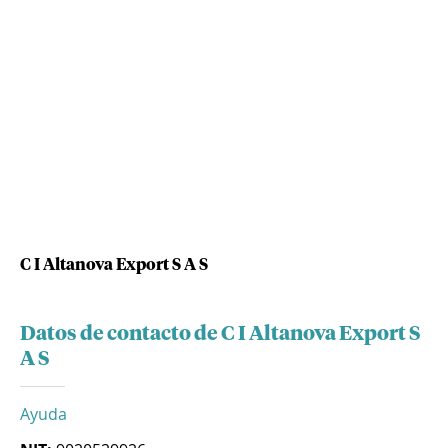
C I Altanova Export S A S
Datos de contacto de C I Altanova Export S
A S
Ayuda