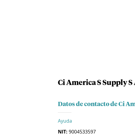
Ci America S Supply S 
Datos de contacto de Ci Am
Ayuda
NIT:
9004533597