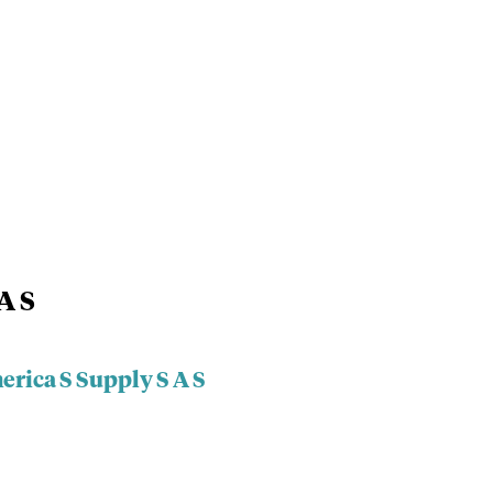
A S
erica S Supply S A S