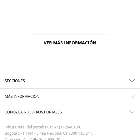
VER MÁS INFORMACIÓN
SECCIONES
MÁS INFORMACIÓN
CONOZCA NUESTROS PORTALES
Info general del portal: PBX: 57 (1) 2940100.
Bogotá 5714444 - Línea Nacional 01 8000 110 211.
Dirección: Av. Calle 26 # 68B-70.