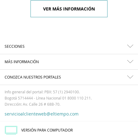
VER MÁS INFORMACIÓN
SECCIONES
MÁS INFORMACIÓN
CONOZCA NUESTROS PORTALES
Info general del portal: PBX: 57 (1) 2940100.
Bogotá 5714444 - Línea Nacional 01 8000 110 211.
Dirección: Av. Calle 26 # 68B-70.
servicioalclienteweb@eltiempo.com
VERSIÓN PARA COMPUTADOR