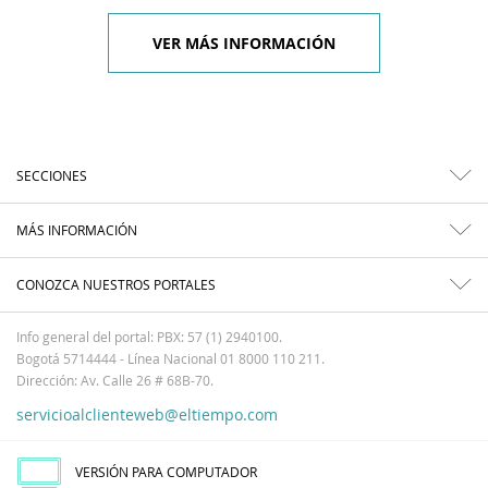
VER MÁS INFORMACIÓN
SECCIONES
MÁS INFORMACIÓN
CONOZCA NUESTROS PORTALES
Info general del portal: PBX: 57 (1) 2940100.
Bogotá 5714444 - Línea Nacional 01 8000 110 211.
Dirección: Av. Calle 26 # 68B-70.
servicioalclienteweb@eltiempo.com
VERSIÓN PARA COMPUTADOR