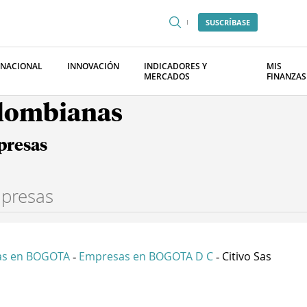
SUSCRÍBASE
RNACIONAL
INNOVACIÓN
INDICADORES Y
MIS
MERCADOS
FINANZAS
olombianas
presas
as en BOGOTA
Empresas en BOGOTA D C
Citivo Sas
-
-