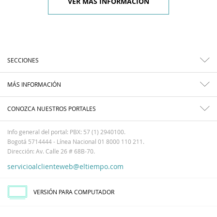
VER MÁS INFORMACIÓN
SECCIONES
MÁS INFORMACIÓN
CONOZCA NUESTROS PORTALES
Info general del portal: PBX: 57 (1) 2940100.
Bogotá 5714444 - Línea Nacional 01 8000 110 211.
Dirección: Av. Calle 26 # 68B-70.
servicioalclienteweb@eltiempo.com
VERSIÓN PARA COMPUTADOR