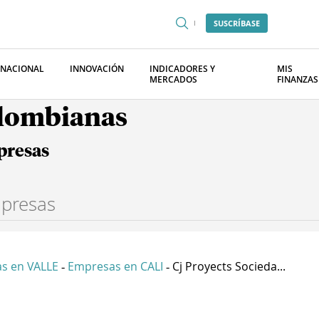
SUSCRÍBASE
RNACIONAL
INNOVACIÓN
INDICADORES Y
MIS
MERCADOS
FINANZAS
olombianas
presas
s en VALLE
Empresas en CALI
Cj Proyects Socieda...
-
-