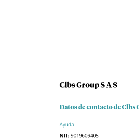
Clbs Group S A S
Datos de contacto de Clbs 
Ayuda
NIT:
9019609405