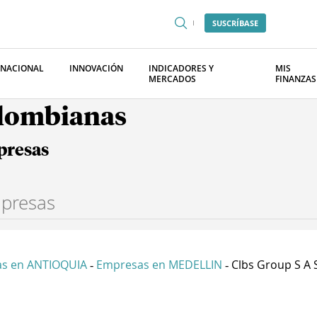
SUSCRÍBASE
RNACIONAL
INNOVACIÓN
INDICADORES Y
MIS
MERCADOS
FINANZAS
olombianas
presas
s en ANTIOQUIA
Empresas en MEDELLIN
Clbs Group S A 
-
-