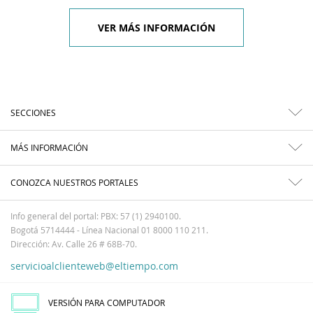
VER MÁS INFORMACIÓN
SECCIONES
MÁS INFORMACIÓN
CONOZCA NUESTROS PORTALES
Info general del portal: PBX: 57 (1) 2940100.
Bogotá 5714444 - Línea Nacional 01 8000 110 211.
Dirección: Av. Calle 26 # 68B-70.
servicioalclienteweb@eltiempo.com
VERSIÓN PARA COMPUTADOR