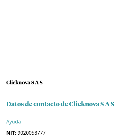
Clicknova S A S
Datos de contacto de Clicknova S A S
Ayuda
NIT:
9020058777