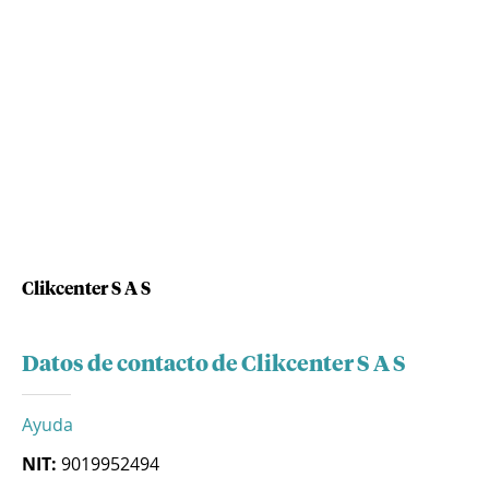
Clikcenter S A S
Datos de contacto de Clikcenter S A S
Ayuda
NIT:
9019952494