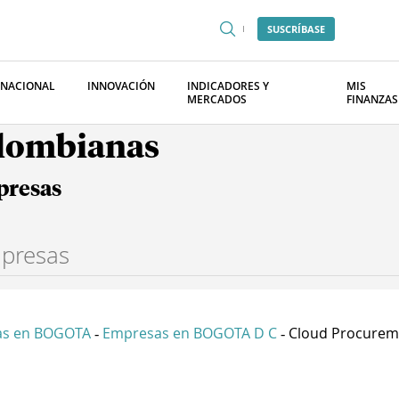
SUSCRÍBASE
RNACIONAL
INNOVACIÓN
INDICADORES Y
MIS
MERCADOS
FINANZAS
olombianas
presas
as en BOGOTA
Empresas en BOGOTA D C
Cloud Procureme
-
-