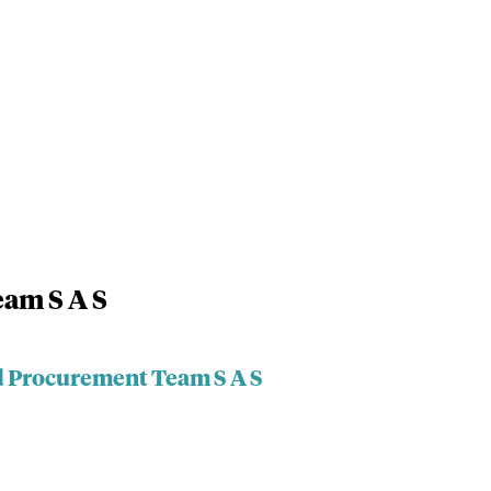
am S A S
d Procurement Team S A S