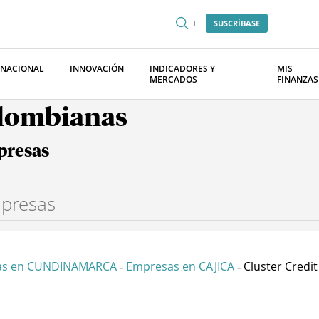
SUSCRÍBASE
RNACIONAL
INNOVACIÓN
INDICADORES Y
MIS
MERCADOS
FINANZAS
olombianas
presas
as en CUNDINAMARCA
Empresas en CAJICA
Cluster Credit
-
-