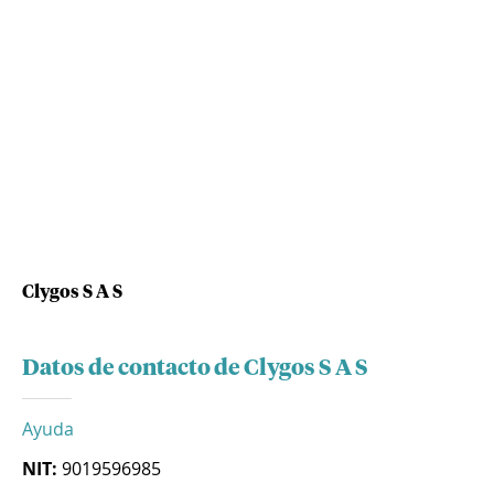
Clygos S A S
Datos de contacto de Clygos S A S
Ayuda
NIT:
9019596985