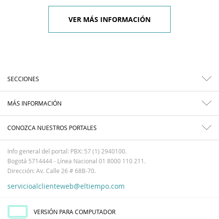
VER MÁS INFORMACIÓN
SECCIONES
MÁS INFORMACIÓN
CONOZCA NUESTROS PORTALES
Info general del portal: PBX: 57 (1) 2940100.
Bogotá 5714444 - Línea Nacional 01 8000 110 211.
Dirección: Av. Calle 26 # 68B-70.
servicioalclienteweb@eltiempo.com
VERSIÓN PARA COMPUTADOR