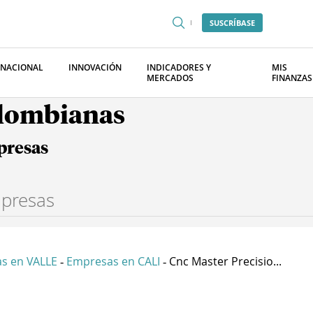
SUSCRÍBASE
RNACIONAL
INNOVACIÓN
INDICADORES Y
MIS
MERCADOS
FINANZAS
olombianas
presas
s en VALLE
Empresas en CALI
Cnc Master Precisio...
-
-