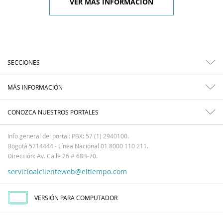
VER MÁS INFORMACIÓN
SECCIONES
MÁS INFORMACIÓN
CONOZCA NUESTROS PORTALES
Info general del portal: PBX: 57 (1) 2940100.
Bogotá 5714444 - Línea Nacional 01 8000 110 211.
Dirección: Av. Calle 26 # 68B-70.
servicioalclienteweb@eltiempo.com
VERSIÓN PARA COMPUTADOR