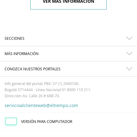
VER MÁS INFORMACIÓN
SECCIONES
MÁS INFORMACIÓN
CONOZCA NUESTROS PORTALES
Info general del portal: PBX: 57 (1) 2940100.
Bogotá 5714444 - Línea Nacional 01 8000 110 211.
Dirección: Av. Calle 26 # 68B-70.
servicioalclienteweb@eltiempo.com
VERSIÓN PARA COMPUTADOR