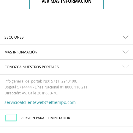
VER MÁS INFORMACIÓN
SECCIONES
MÁS INFORMACIÓN
CONOZCA NUESTROS PORTALES
Info general del portal: PBX: 57 (1) 2940100.
Bogotá 5714444 - Línea Nacional 01 8000 110 211.
Dirección: Av. Calle 26 # 68B-70.
servicioalclienteweb@eltiempo.com
VERSIÓN PARA COMPUTADOR