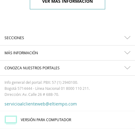
VER MÁS INFORMACIÓN
SECCIONES
MÁS INFORMACIÓN
CONOZCA NUESTROS PORTALES
Info general del portal: PBX: 57 (1) 2940100.
Bogotá 5714444 - Línea Nacional 01 8000 110 211.
Dirección: Av. Calle 26 # 68B-70.
servicioalclienteweb@eltiempo.com
VERSIÓN PARA COMPUTADOR