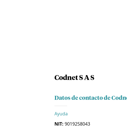
Codnet S A S
Datos de contacto de Codne
Ayuda
NIT:
9019258043