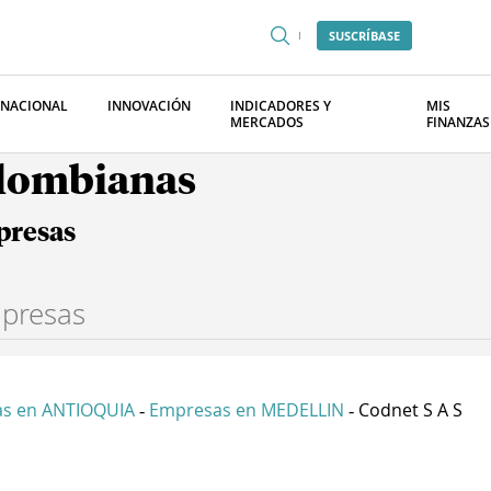
SUSCRÍBASE
RNACIONAL
INNOVACIÓN
INDICADORES Y
MIS
MERCADOS
FINANZAS
olombianas
presas
s en ANTIOQUIA
Empresas en MEDELLIN
Codnet S A S
-
-