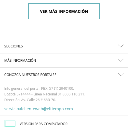
VER MÁS INFORMACIÓN
SECCIONES
MÁS INFORMACIÓN
CONOZCA NUESTROS PORTALES
Info general del portal: PBX: 57 (1) 2940100.
Bogotá 5714444 - Línea Nacional 01 8000 110 211.
Dirección: Av. Calle 26 # 68B-70.
servicioalclienteweb@eltiempo.com
VERSIÓN PARA COMPUTADOR