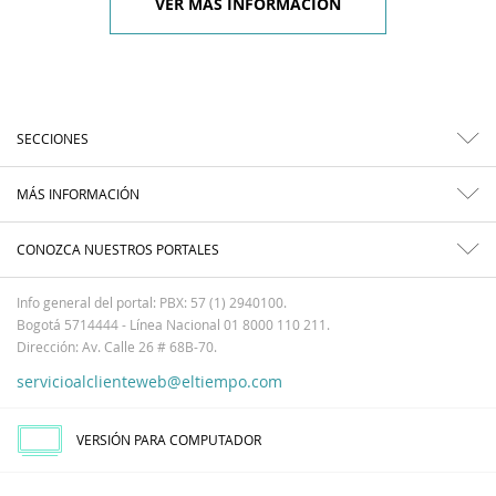
VER MÁS INFORMACIÓN
SECCIONES
MÁS INFORMACIÓN
CONOZCA NUESTROS PORTALES
Info general del portal: PBX: 57 (1) 2940100.
Bogotá 5714444 - Línea Nacional 01 8000 110 211.
Dirección: Av. Calle 26 # 68B-70.
servicioalclienteweb@eltiempo.com
VERSIÓN PARA COMPUTADOR