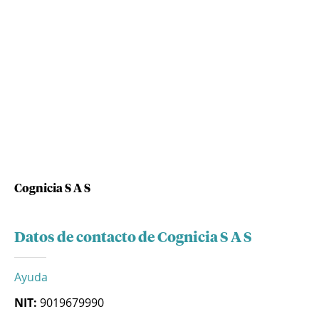
Cognicia S A S
Datos de contacto de Cognicia S A S
Ayuda
NIT:
9019679990