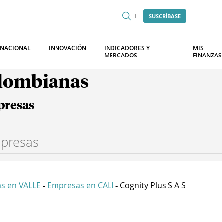
SUSCRÍBASE
RNACIONAL
INNOVACIÓN
INDICADORES Y
MIS
MERCADOS
FINANZAS
olombianas
presas
s en VALLE
Empresas en CALI
Cognity Plus S A S
-
-