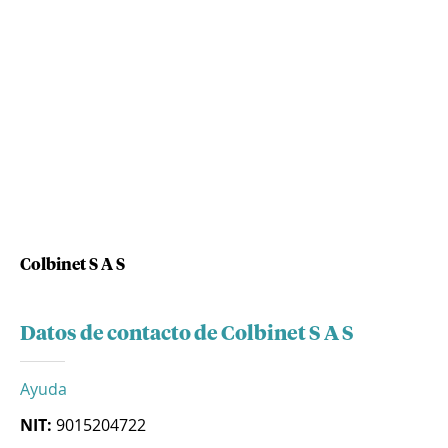
Colbinet S A S
Datos de contacto de Colbinet S A S
Ayuda
NIT:
9015204722