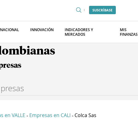
SUSCRÍBASE
RNACIONAL
INNOVACIÓN
INDICADORES Y
MIS
MERCADOS
FINANZAS
olombianas
presas
s en VALLE
Empresas en CALI
Colca Sas
-
-