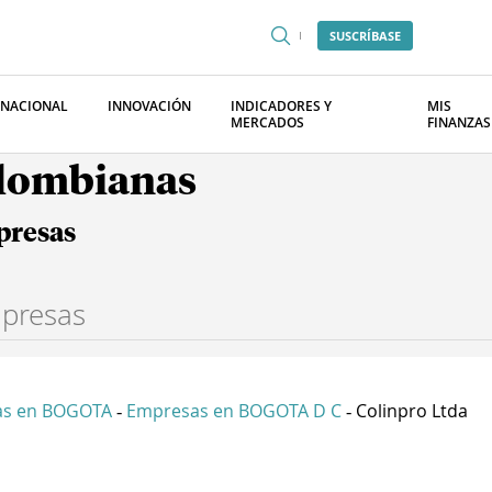
SUSCRÍBASE
RNACIONAL
INNOVACIÓN
INDICADORES Y
MIS
MERCADOS
FINANZAS
olombianas
presas
as en BOGOTA
Empresas en BOGOTA D C
Colinpro Ltda
-
-