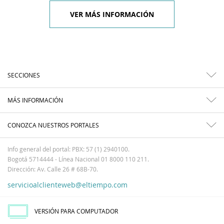
VER MÁS INFORMACIÓN
SECCIONES
MÁS INFORMACIÓN
CONOZCA NUESTROS PORTALES
Info general del portal: PBX: 57 (1) 2940100.
Bogotá 5714444 - Línea Nacional 01 8000 110 211.
Dirección: Av. Calle 26 # 68B-70.
servicioalclienteweb@eltiempo.com
VERSIÓN PARA COMPUTADOR