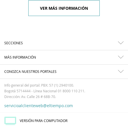
VER MÁS INFORMACIÓN
SECCIONES
MÁS INFORMACIÓN
CONOZCA NUESTROS PORTALES
Info general del portal: PBX: 57 (1) 2940100.
Bogotá 5714444 - Línea Nacional 01 8000 110 211.
Dirección: Av. Calle 26 # 68B-70.
servicioalclienteweb@eltiempo.com
VERSIÓN PARA COMPUTADOR