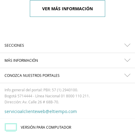
VER MÁS INFORMACIÓN
SECCIONES
MÁS INFORMACIÓN
CONOZCA NUESTROS PORTALES
Info general del portal: PBX: 57 (1) 2940100.
Bogotá 5714444 - Línea Nacional 01 8000 110 211.
Dirección: Av. Calle 26 # 68B-70.
servicioalclienteweb@eltiempo.com
VERSIÓN PARA COMPUTADOR