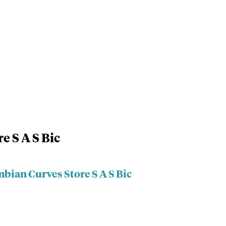
e S A S Bic
bian Curves Store S A S Bic