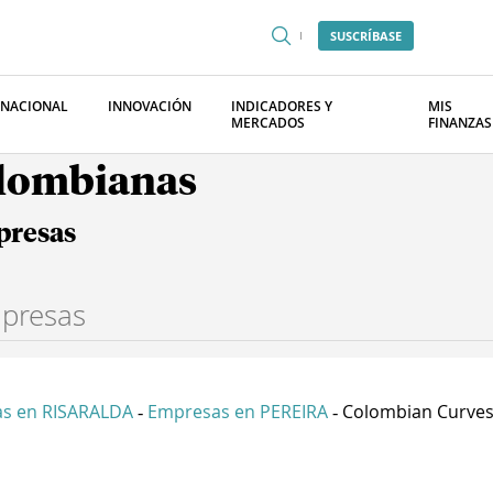
SUSCRÍBASE
RNACIONAL
INNOVACIÓN
INDICADORES Y
MIS
MERCADOS
FINANZAS
olombianas
presas
s en RISARALDA
Empresas en PEREIRA
Colombian Curves 
-
-