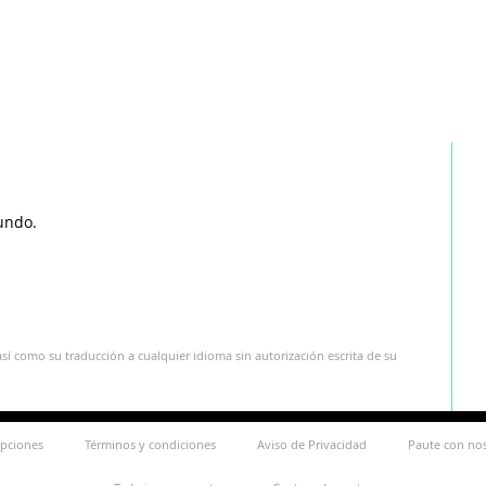
undo.
sí como su traducción a cualquier idioma sin autorización escrita de su
ipciones
Términos y condiciones
Aviso de Privacidad
Paute con no