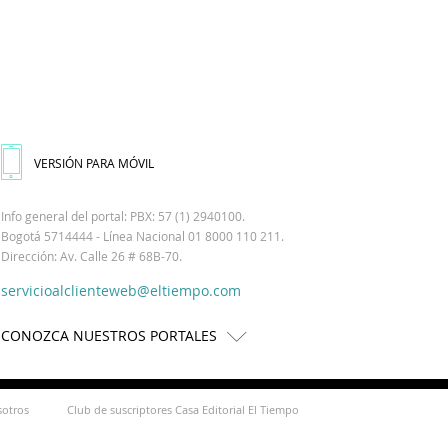
VERSIÓN PARA MÓVIL
Info general del portal: PBX: 57 (1) 2940100.
Bogotá 5714444 - Línea Nacional 01 8000 110 211.
Dirección: Av. Calle 26 # 68B-70.
servicioalclienteweb@eltiempo.com
CONOZCA NUESTROS PORTALES
sotros
Club de suscriptores Casa Editorial El Tiempo