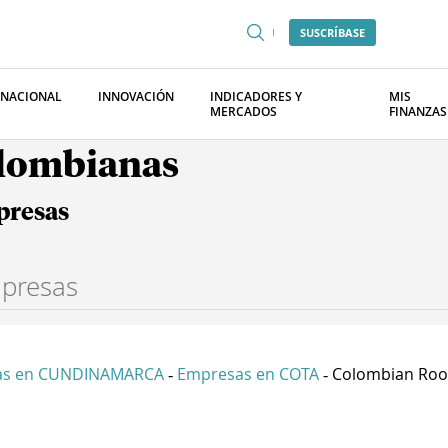
SUSCRÍBASE
RNACIONAL
INNOVACIÓN
INDICADORES Y
MIS
MERCADOS
FINANZAS
olombianas
presas
as en CUNDINAMARCA
Empresas en COTA
Colombian Root
-
-