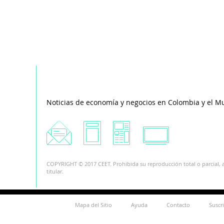
Noticias de economía y negocios en Colombia y el M
COPYRIGHT © 2017 CEET. Prohibida su reproducción total o parcial, a
titular.
Mapa del Sitio
Ayuda
Contacto
Suscr