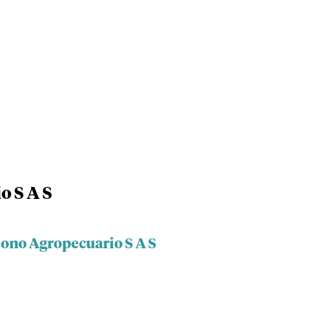
o S A S
lono Agropecuario S A S