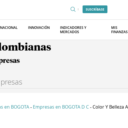
SUSCRÍBASE
RNACIONAL
INNOVACIÓN
INDICADORES Y
MIS
MERCADOS
FINANZAS
olombianas
presas
as en BOGOTA
Empresas en BOGOTA D C
Color Y Belleza Af
-
-